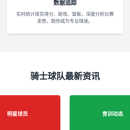
数据追踪
实时统计球员得分、助攻、篮板，深度分析比赛
走势，助你成为专业球迷。
骑士球队最新资讯
明星球员
青训动态