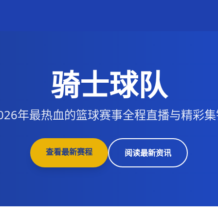
骑士球队
2026年最热血的篮球赛事全程直播与精彩集
查看最新赛程
阅读最新资讯