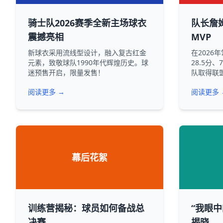
骑士队2026赛季全新主场球衣
队长詹
震撼亮相
MVP
新球衣采用流线型设计，融入复古红金
在2026
元素，致敬球队1990年代辉煌历史。球
28.5分
迷预售开启，限量发售！
队取得联
阅读更多 →
阅读更多 
幕后花絮
训练营揭秘：球员如何备战总
“我眼
决赛
揭晓