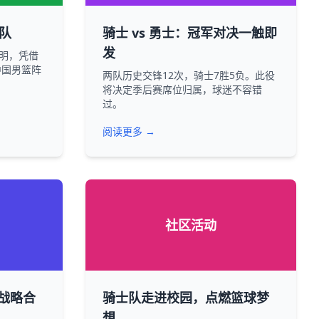
队
骑士 vs 勇士：冠军对决一触即
发
明，凭借
中国男篮阵
两队历史交锋12次，骑士7胜5负。此役
将决定季后赛席位归属，球迷不容错
过。
阅读更多 →
社区活动
战略合
骑士队走进校园，点燃篮球梦
想