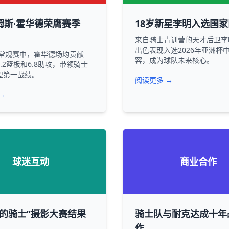
姆斯·霍华德荣膺赛季
18岁新星李明入选国家
来自骑士青训营的天才后卫李
出色表现入选2026年亚洲杯
年常规赛中，霍华德场均贡献
容，成为球队未来核心。
、7.2篮板和6.8助攻，带领骑士
盟第一战绩。
阅读更多 →
→
球迷互动
商业合作
中的骑士”摄影大赛结果
骑士队与耐克达成十年
作